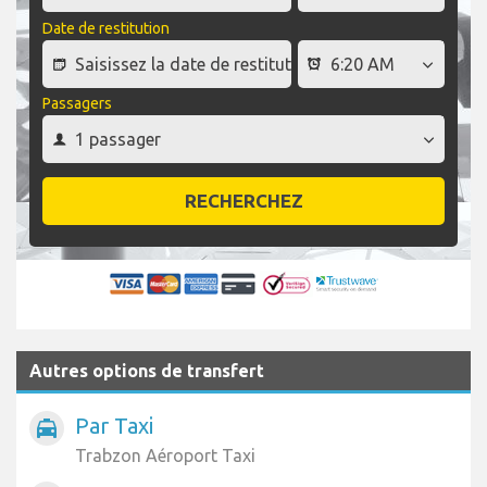
Date de restitution
Passagers
RECHERCHEZ
Autres options de transfert
Par Taxi
local_taxi
Trabzon Aéroport Taxi