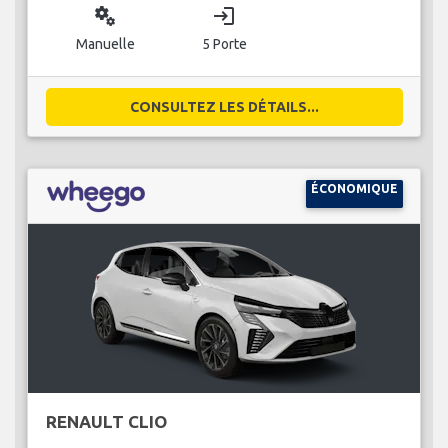
miscellaneous_services
login
Manuelle
5 Porte
CONSULTEZ LES DÉTAILS...
ÉCONOMIQUE
RENAULT CLIO