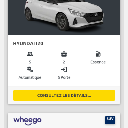
HYUNDAI I20
group
business_center
local_gas_station
5
2
Essence
miscellaneous_services
login
Automatique
5 Porte
CONSULTEZ LES DÉTAILS...
SUV