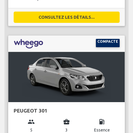
CONSULTEZ LES DÉTAILS...
COMPACTE
PEUGEOT 301
group
business_center
local_gas_station
5
3
Essence