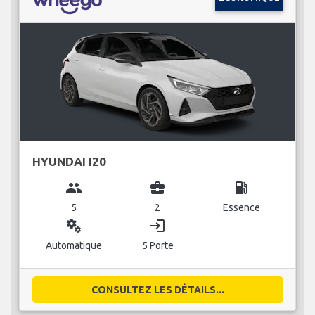
HYUNDAI I20
group
business_center
local_gas_station
5
2
Essence
miscellaneous_services
login
Automatique
5 Porte
CONSULTEZ LES DÉTAILS...