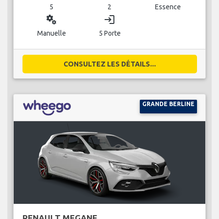
5
2
Essence
miscellaneous_services
login
Manuelle
5 Porte
CONSULTEZ LES DÉTAILS...
GRANDE BERLINE
RENAULT MEGANE