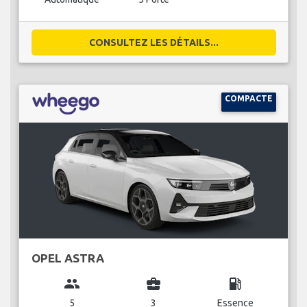
CONSULTEZ LES DÉTAILS...
COMPACTE
OPEL ASTRA
group
business_center
local_gas_station
5
3
Essence