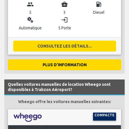
group
business_center
local_gas_station
5
3
Diesel
miscellaneous_services
login
Automatique
5 Porte
CONSULTEZ LES DÉTAILS...
PLUS D'INFORMATION
Quelles voitures manuelles de location Wheego sont
disponibles à Trabzon Aéroport?
Wheego offre les voitures manuelles suivantes:
COMPACTE