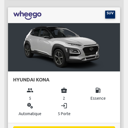
SUV
HYUNDAI KONA
group
business_center
local_gas_station
5
2
Essence
miscellaneous_services
login
Automatique
5 Porte