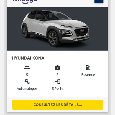
HYUNDAI KONA
group
business_center
local_gas_station
5
2
Essence
miscellaneous_services
login
Automatique
5 Porte
CONSULTEZ LES DÉTAILS...