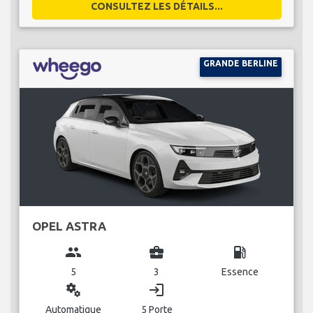
CONSULTEZ LES DÉTAILS...
GRANDE BERLINE
OPEL ASTRA
group
business_center
local_gas_station
5
3
Essence
miscellaneous_services
login
Automatique
5 Porte