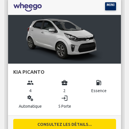
MINI
KIA PICANTO
group
business_center
local_gas_station
4
2
Essence
miscellaneous_services
login
Automatique
5 Porte
CONSULTEZ LES DÉTAILS...