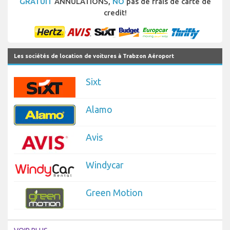
GRATUIT
ANNULATIONS,
NO
pas de frais de carte de
credit!
Les sociétés de location de voitures à Trabzon Aéroport
Sixt
Alamo
Avis
Windycar
Green Motion