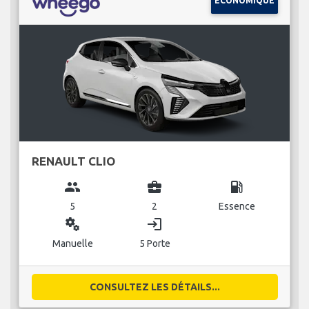
ÉCONOMIQUE
RENAULT CLIO
group
business_center
local_gas_station
5
2
Essence
miscellaneous_services
login
Manuelle
5 Porte
CONSULTEZ LES DÉTAILS...