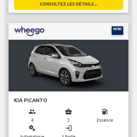
CONSULTEZ LES DÉTAILS...
MINI
KIA PICANTO
group
business_center
local_gas_station
4
2
Essence
miscellaneous_services
login
Automatique
5 Porte