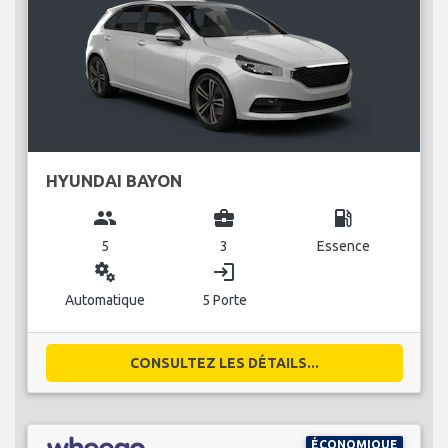
HYUNDAI BAYON
group
business_center
local_gas_station
5
3
Essence
miscellaneous_services
login
Automatique
5 Porte
CONSULTEZ LES DÉTAILS...
ÉCONOMIQUE