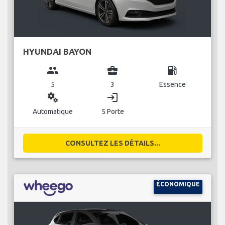
HYUNDAI BAYON
group
business_center
local_gas_station
5
3
Essence
miscellaneous_services
login
Automatique
5 Porte
CONSULTEZ LES DÉTAILS...
ÉCONOMIQUE