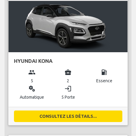
HYUNDAI KONA
group
business_center
local_gas_station
5
2
Essence
miscellaneous_services
login
Automatique
5 Porte
CONSULTEZ LES DÉTAILS...