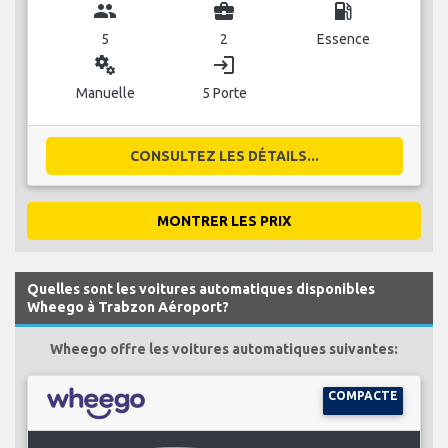
group
business_center
local_gas_station
5
2
Essence
miscellaneous_services
login
Manuelle
5 Porte
CONSULTEZ LES DÉTAILS...
MONTRER LES PRIX
Quelles sont les voitures automatiques disponibles
Wheego à Trabzon Aéroport?
Wheego offre les voitures automatiques suivantes:
COMPACTE