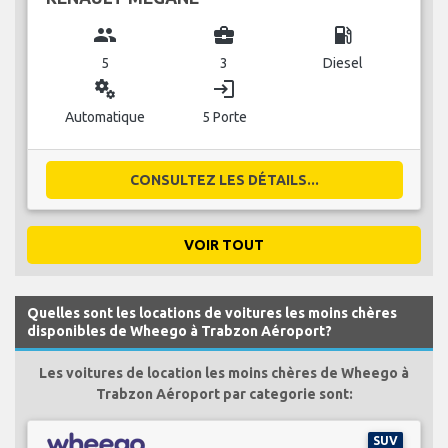
group
business_center
local_gas_station
5
3
Diesel
miscellaneous_services
login
Automatique
5 Porte
CONSULTEZ LES DÉTAILS...
VOIR TOUT
Quelles sont les locations de voitures les moins chères
disponibles de Wheego à Trabzon Aéroport?
Les voitures de location les moins chères de Wheego à
Trabzon Aéroport par categorie sont:
SUV