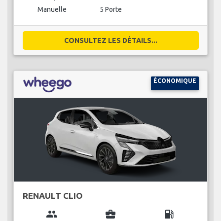
Manuelle
5 Porte
CONSULTEZ LES DÉTAILS...
ÉCONOMIQUE
RENAULT CLIO
group
business_center
local_gas_station