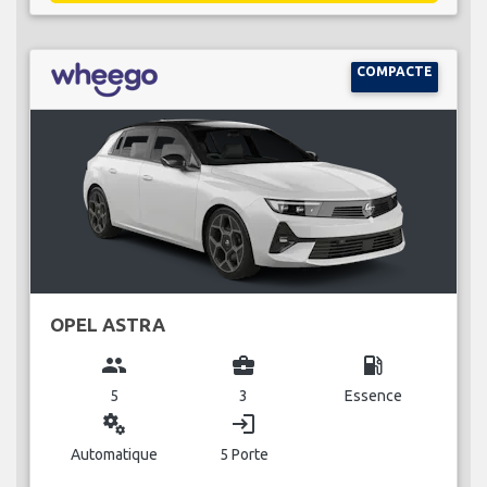
COMPACTE
OPEL ASTRA
group
business_center
local_gas_station
5
3
Essence
miscellaneous_services
login
Automatique
5 Porte