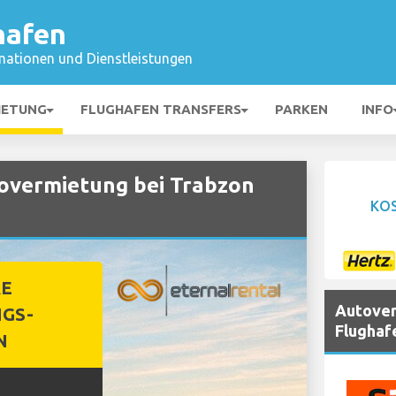
hafen
mationen und Dienstleistungen
IETUNG
FLUGHAFEN TRANSFERS
PARKEN
INFO
vermietung bei Trabzon
KO
RE
Autover
GS-
Flughaf
N