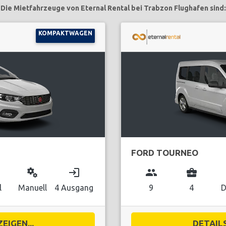
Die Mietfahrzeuge von Eternal Rental bei Trabzon Flughafen sind:
KOMPAKTWAGEN
FORD TOURNEO
miscellaneous_services
login
group
business_center
l
Manuell
4 Ausgang
9
4
D
EIGEN...
DETAILS