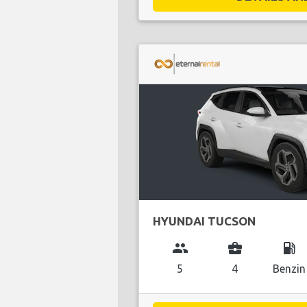
HYUNDAI TUCSON
group
business_center
local_gas_station
5
4
Benzin