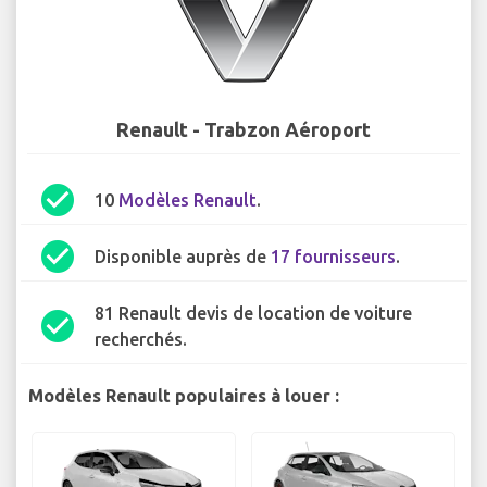
Renault - Trabzon Aéroport
check_circle
10
Modèles Renault
.
check_circle
Disponible auprès de
17 fournisseurs
.
81 Renault devis de location de voiture
check_circle
recherchés.
Modèles Renault populaires à louer :