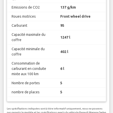
Emissions de CO2
137 g/km
Roues motrices
Front wheel drive
Carburant
95
Capacité maximale du
1247 l
coffre
Capacité minimale du
402 l
coffre
Consommation de
carburant en conduite
6 l
mixte aux 100 km
Nombre de portes
5
nombre de places
5
Les spécifications indiquées sont à titre informatif uniquement, nous ne pouvons
pas garantir le modèle et les spécifications exacts du véhicule Renault Megane Sedan