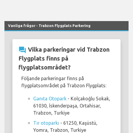
Vanliga frågor - Trabzon Flygplats Parkering
question_answer
Vilka parkeringar vid Trabzon
Flygplats finns på
flygplatsområdet?
Följande parkeringar finns på
flygplatsområdet på Trabzon Flygplats:
Ganıta Otopark
- Kolçakoğlu Sokak,
61030, İskenderpaşa, Ortahisar,
Trabzon, Turkiye
Tır otoparkı
- 61250, Kaşüstü,
Yomra, Trabzon, Turkiye