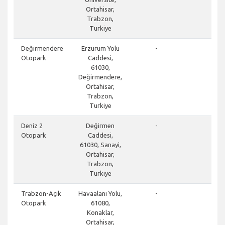
Ortahisar,
Trabzon,
Turkiye
clos
Değirmendere
Erzurum Yolu
-
Otopark
Caddesi,
61030,
Değirmendere,
Ortahisar,
Trabzon,
Turkiye
clos
Deniz 2
Değirmen
-
Otopark
Caddesi,
61030, Sanayi,
Ortahisar,
Trabzon,
Turkiye
don
Trabzon-Açık
Havaalanı Yolu,
-
Otopark
61080,
Konaklar,
Ortahisar,