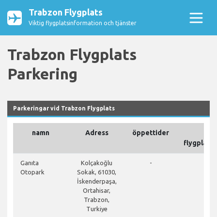
Trabzon Flygplats
Viktig flygplatsinformation och tjänster
Trabzon Flygplats
Parkering
Parkeringar vid Trabzon Flygplats
namn
Adress
öppettider
På
flygplats
clos
Ganıta
Kolçakoğlu
-
Otopark
Sokak, 61030,
İskenderpaşa,
Ortahisar,
Trabzon,
Turkiye