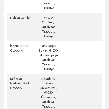
Trabzon,
Turkiye
clos
Nuh'un Gemisi
61030,
-
Çömlekçi,
Ortahisar,
Trabzon,
Turkiye
clos
İskenderpaşa
Dervişoğlu
-
Otoparkı
Sokak, 61030,
İskenderpaşa,
Ortahisar,
Trabzon,
Turkiye
clos
Ktü Araç
Karadeniz
-
İşletme - Katlı
Teknik
Otopark
Üniversitesi,
61080,
Üniversite,
Ortahisar,
Trabzon,