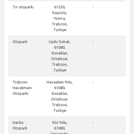
clos
Tır otoparkı
61250,
-
Kaşüstü,
Yomra,
Trabzon,
Turkiye
clos
Otopark
Uydu Sokak,
-
61080,
Konaklar,
Ortahisar,
Trabzon,
Turkiye
don
Trabzon
Havaalanı Yolu,
-
Havalimanı
61080,
Otoparkı
Konaklar,
Ortahisar,
Trabzon,
Turkiye
clos
Harita
Ktü Yolu,
-
Otopark
61080,
Üniversite,