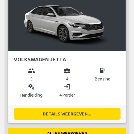
VOLKSWAGEN JETTA
group
business_center
local_gas_station
5
4
Benzine
miscellaneous_services
login
Handleiding
4 Portier
DETAILS WEERGEVEN...
ALLES WEERGEVEN