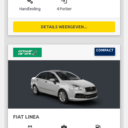
miscellaneous_services
login
Handleiding
4 Portier
DETAILS WEERGEVEN...
COMPACT
FIAT LINEA
group
business_center
local_gas_station