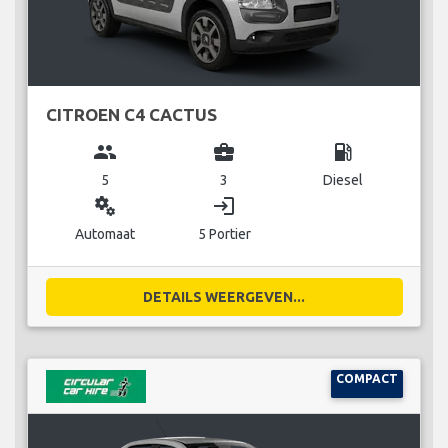
CITROEN C4 CACTUS
group
business_center
local_gas_station
5
3
Diesel
miscellaneous_services
login
Automaat
5 Portier
DETAILS WEERGEVEN...
COMPACT