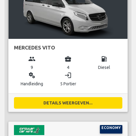
MERCEDES VITO
group
business_center
local_gas_station
9
4
Diesel
miscellaneous_services
login
Handleiding
5 Portier
DETAILS WEERGEVEN...
ECONOMY