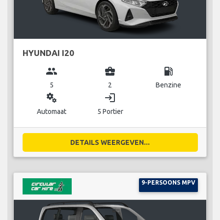
HYUNDAI I20
group
business_center
local_gas_station
5
2
Benzine
miscellaneous_services
login
Automaat
5 Portier
DETAILS WEERGEVEN...
9-PERSOONS MPV