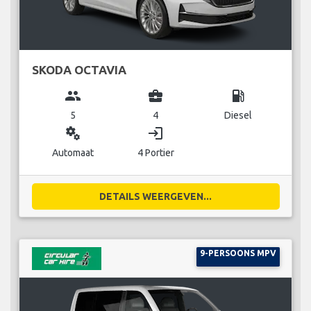
SKODA OCTAVIA
group
business_center
local_gas_station
5
4
Diesel
miscellaneous_services
login
Automaat
4 Portier
DETAILS WEERGEVEN...
9-PERSOONS MPV