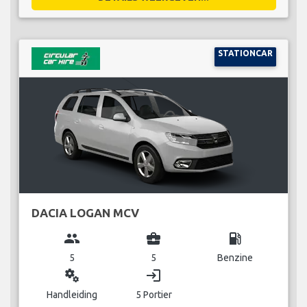
STATIONCAR
DACIA LOGAN MCV
group
business_center
local_gas_station
5
5
Benzine
miscellaneous_services
login
Handleiding
5 Portier