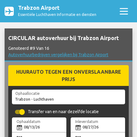
Trabzon Airport
Essentiële Luchthaven Informatie en diensten
CIRCULAR autoverhuur bij Trabzon Airport
Genoteerd #9 Van 16
Autoverhuurbedrijven vergelijken bij Trabzon Airport
HUURAUTO TEGEN EEN ONVERSLAANBARE
PRIJS
Ophaallocatie
Transfer van en naar dezelfde locatie
Ophaaldatum
Inleverdatum