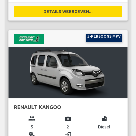
DETAILS WEERGEVEN...
5-PERSOONS MPV
RENAULT KANGOO
group
business_center
local_gas_station
5
2
Diesel
miscellaneous_services
login