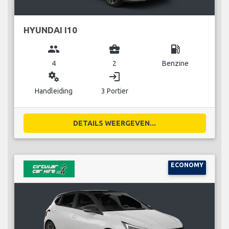
HYUNDAI I10
group
business_center
local_gas_station
4
2
Benzine
miscellaneous_services
login
Handleiding
3 Portier
DETAILS WEERGEVEN...
ECONOMY