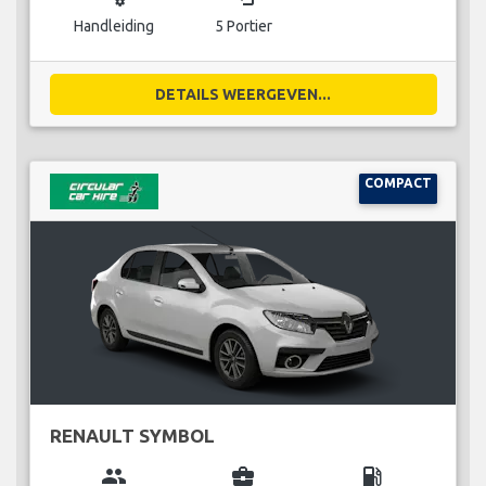
Handleiding
5 Portier
DETAILS WEERGEVEN...
COMPACT
RENAULT SYMBOL
group
business_center
local_gas_station