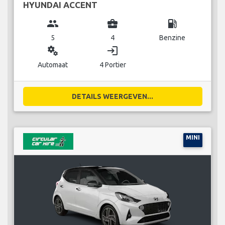
HYUNDAI ACCENT
group
business_center
local_gas_station
5
4
Benzine
miscellaneous_services
login
Automaat
4 Portier
DETAILS WEERGEVEN...
MINI