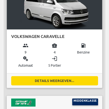
VOLKSWAGEN CARAVELLE
group
business_center
local_gas_station
9
4
Benzine
miscellaneous_services
login
Automaat
5 Portier
DETAILS WEERGEVEN...
MIDDENKLASSE