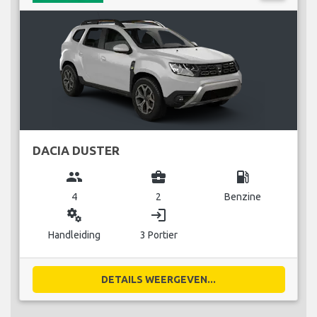
DACIA DUSTER
group
business_center
local_gas_station
4
2
Benzine
miscellaneous_services
login
Handleiding
3 Portier
DETAILS WEERGEVEN...