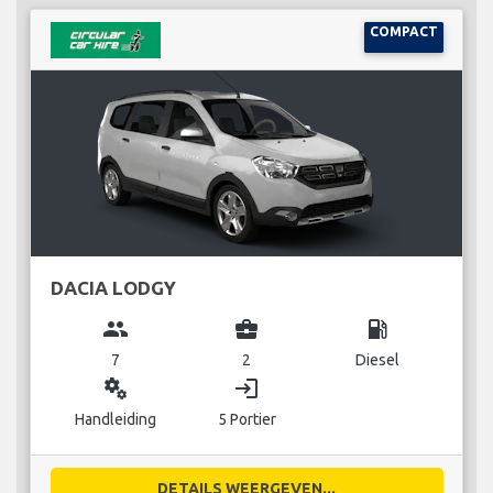
COMPACT
DACIA LODGY
group
business_center
local_gas_station
7
2
Diesel
miscellaneous_services
login
Handleiding
5 Portier
DETAILS WEERGEVEN...