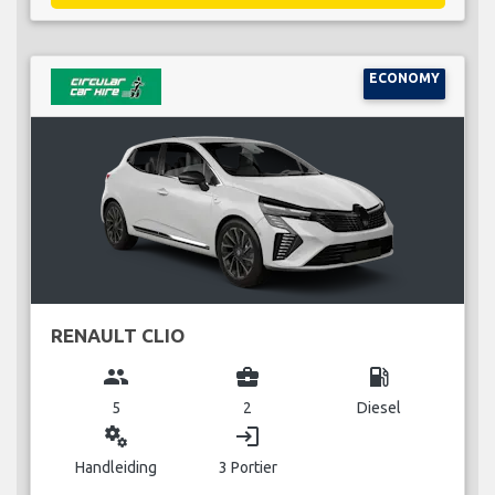
ECONOMY
RENAULT CLIO
group
business_center
local_gas_station
5
2
Diesel
miscellaneous_services
login
Handleiding
3 Portier