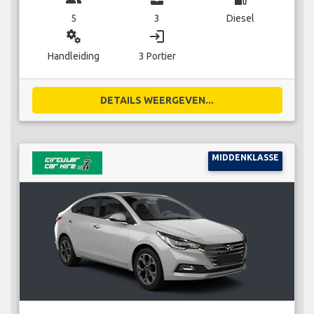
5
3
Diesel
miscellaneous_services
login
Handleiding
3 Portier
DETAILS WEERGEVEN...
MIDDENKLASSE