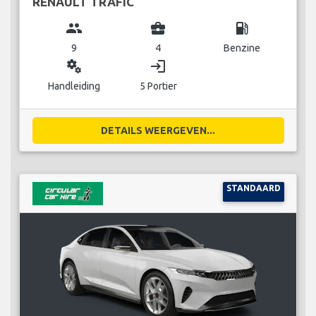
RENAULT TRAFIC
group
business_center
local_gas_station
9
4
Benzine
miscellaneous_services
login
Handleiding
5 Portier
DETAILS WEERGEVEN...
STANDAARD