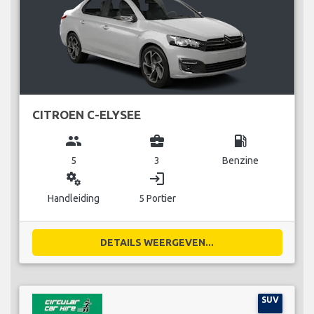
CITROEN C-ELYSEE
group
business_center
local_gas_station
5
3
Benzine
miscellaneous_services
login
Handleiding
5 Portier
DETAILS WEERGEVEN...
SUV