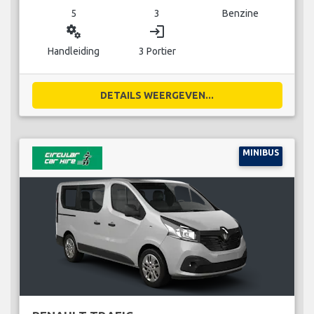
5
3
Benzine
miscellaneous_services
login
Handleiding
3 Portier
DETAILS WEERGEVEN...
MINIBUS