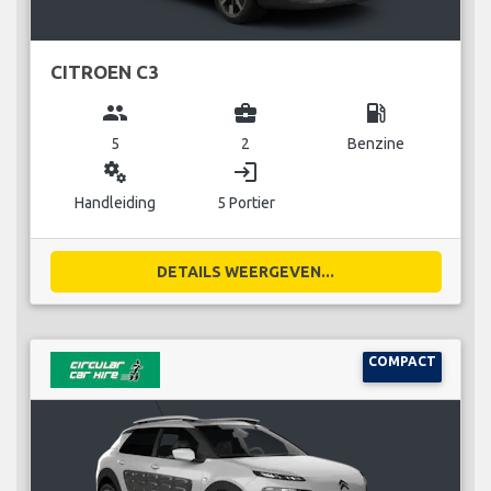
CITROEN C3
group
business_center
local_gas_station
5
2
Benzine
miscellaneous_services
login
Handleiding
5 Portier
DETAILS WEERGEVEN...
COMPACT