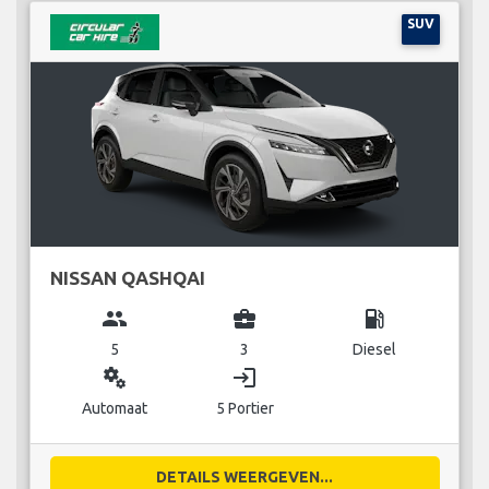
SUV
NISSAN QASHQAI
group
business_center
local_gas_station
5
3
Diesel
miscellaneous_services
login
Automaat
5 Portier
DETAILS WEERGEVEN...