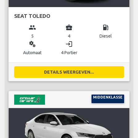
SEAT TOLEDO
group
business_center
local_gas_station
5
4
Diesel
miscellaneous_services
login
Automaat
4 Portier
DETAILS WEERGEVEN...
MIDDENKLASSE