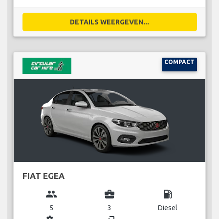
DETAILS WEERGEVEN...
COMPACT
FIAT EGEA
group
business_center
local_gas_station
5
3
Diesel