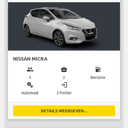
NISSAN MICRA
group
business_center
local_gas_station
5
2
Benzine
miscellaneous_services
login
Automaat
3 Portier
DETAILS WEERGEVEN...