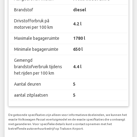
Brandstof
diesel
Drivstofforbruk på
4.2 l
motorvei per 100 km
Maximale bagageruimte
1780 l
Minimale bagageruimte
650 l
Gemengd
brandstofverbruik tijdens
4.4 l
het rijden per 100 km
Aantal deuren
5
aantal zitplaatsen
5
De getoonde specificaties zijn alleen voor informatieve doeleinden, we kunnen het
exacte Volkswagen Passat voertuigmodel en de exacte specificaties die u ontvangt
niet garanderen. Voor specifieke details kunt u contact opnemen met het
betreffende autoverhuurbedrijf op Trabzon Airport.