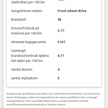
stadsritten per 100 km
Aangedreven wielen
Front wheel drive
Brandstof
95
Drivstofforbruk på
5.7 l
motorvei per 100 km
Minimale bagageruimte
510 l
Gemengd
brandstofverbruik tijdens
6.7 l
het rijden per 100 km
Aantal deuren
4
aantal zitplaatsen
5
De getoonde specificaties zijn alleen voor informatieve doeleinden, we kunnen het
exacte Volkswagen Jetta voertuigmodel en de exacte specificaties die u ontvangt
niet garanderen. Voor specifieke details kunt u contact opnemen met het
betreffende autoverhuurbedrijf op Trabzon Airport.