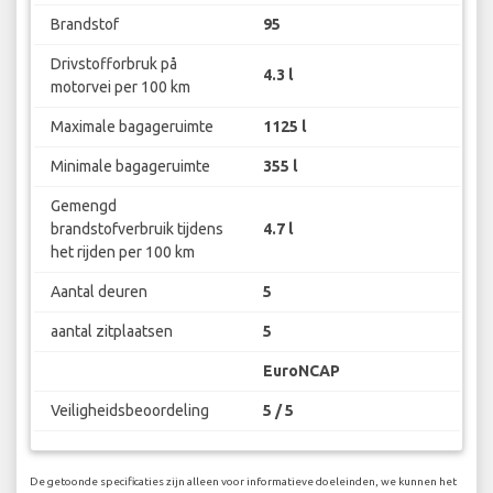
Brandstof
95
Drivstofforbruk på
4.3 l
motorvei per 100 km
Maximale bagageruimte
1125 l
Minimale bagageruimte
355 l
Gemengd
brandstofverbruik tijdens
4.7 l
het rijden per 100 km
Aantal deuren
5
aantal zitplaatsen
5
EuroNCAP
Veiligheidsbeoordeling
5 / 5
De getoonde specificaties zijn alleen voor informatieve doeleinden, we kunnen het