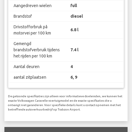
Aangedreven wielen
full
Brandstof
diesel
Drivstofforbruk på
6.8 l
motorvei per 100 km
Gemengd
brandstofverbruik tijdens
7.4 l
het rijden per 100 km
Aantal deuren
4
aantal zitplaatsen
6, 9
De getoonde specificaties zijn alleen voor informatieve doeleinden, we kunnen het
exacte Volkswagen Caravelle voertuigmodel en de exacte specificaties die u
ontvangt niet garanderen. Voor specifieke details kunt u contact opnemen met het
betreffende autoverhuurbedrijf op Trabzon Airport.