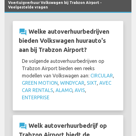
Voertuigverhuur Volkswagen bij Trabzon Airport -
Veelgestelde vragen
question_answer
Welke autoverhuurbedrijven
bieden Volkswagen huurauto's
aan bij Trabzon Airport?
De volgende autoverhuurbedrijven op
Trabzon Airport bieden een reeks
modellen van Volkswagen aan:
CIRCULAR
,
GREEN MOTION
,
WINDYCAR
,
SIXT
,
AVEC
CAR RENTALS
,
ALAMO
,
AVIS
,
ENTERPRISE
question_answer
Welk autoverhuurbedrijf op
Trabzon Airport biedt de