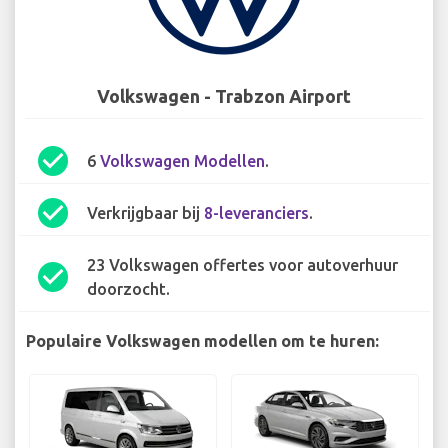
Volkswagen - Trabzon Airport
check_circle
6
Volkswagen Modellen
.
check_circle
Verkrijgbaar bij
8-leveranciers
.
23 Volkswagen offertes voor autoverhuur
check_circle
doorzocht.
Populaire Volkswagen modellen om te huren: