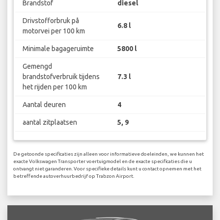
Brandstof
diesel
Drivstofforbruk på
6.8 l
motorvei per 100 km
Minimale bagageruimte
5800 l
Gemengd
brandstofverbruik tijdens
7.3 l
het rijden per 100 km
Aantal deuren
4
aantal zitplaatsen
5, 9
De getoonde specificaties zijn alleen voor informatieve doeleinden, we kunnen het
exacte Volkswagen Transporter voertuigmodel en de exacte specificaties die u
ontvangt niet garanderen. Voor specifieke details kunt u contact opnemen met het
betreffende autoverhuurbedrijf op Trabzon Airport.