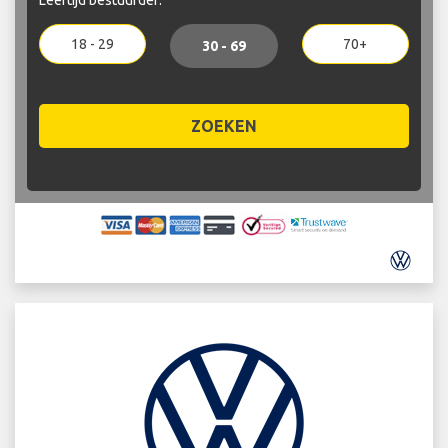
18 - 29
70+
30 - 69
ZOEKEN