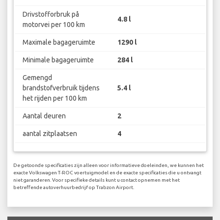
Drivstofforbruk på
4.8 l
motorvei per 100 km
Maximale bagageruimte
1290 l
Minimale bagageruimte
284 l
Gemengd
brandstofverbruik tijdens
5.4 l
het rijden per 100 km
Aantal deuren
2
aantal zitplaatsen
4
De getoonde specificaties zijn alleen voor informatieve doeleinden, we kunnen het
exacte Volkswagen T-ROC voertuigmodel en de exacte specificaties die u ontvangt
niet garanderen. Voor specifieke details kunt u contact opnemen met het
betreffende autoverhuurbedrijf op Trabzon Airport.